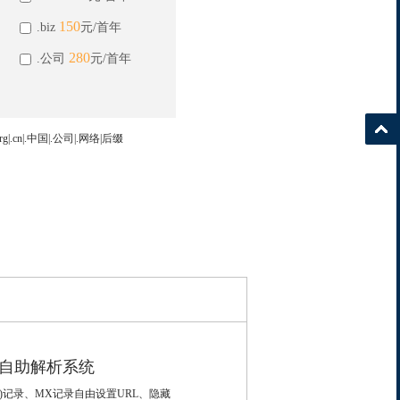
150
.biz
元/首年
280
.公司
元/首年
.cn|.中国|.公司|.网络|后缀
自助解析系统
(IP)记录、MX记录自由设置URL、隐藏