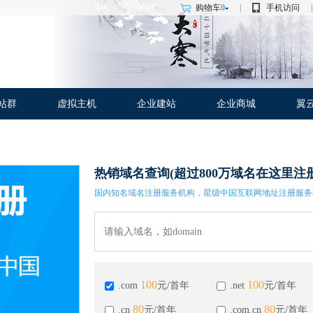
购物车
0
|
手机访问
|
站群
虚拟主机
企业建站
企业商城
翼
热销域名查询(超过800万域名在这里注册
国内知名域名注册服务机构，星级中国互联网地址注册服务
100
100
.com
元/首年
.net
元/首年
80
80
.cn
元/首年
.com.cn
元/首年