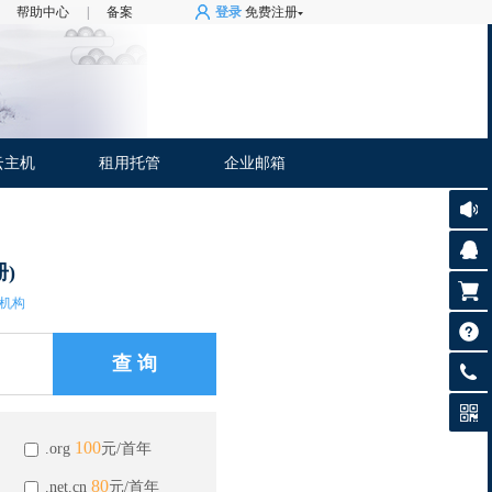
帮助中心
|
备案
登录
免费注册
云主机
租用托管
企业邮箱
)
机构
0592-
100
.org
元/首年
879794
80
.net.cn
元/首年