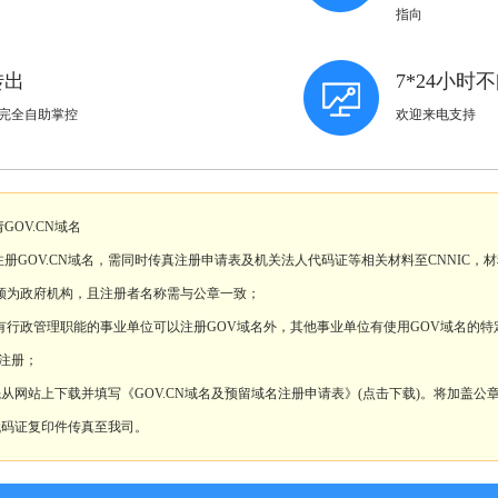
指向
转出
7*24小
完全自助掌控
欢迎来电支持
OV.CN域名
册GOV.CN域名，需同时传真注册申请表及机关法人代码证等相关材料至CNNIC，
必须为政府机构，且注册者名称需与公章一致；
具有行政管理职能的事业单位可以注册GOV域名外，其他事业单位有使用GOV域名的
注册；
，先从网站上下载并填写《GOV.CN域名及预留域名注册申请表》(点击下载)。将加盖公
码证复印件传真至我司。