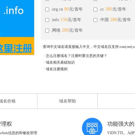
80
380
.org.cn
元/首年
.cc
元/首年
150
280
.info
元/首年
.中国
元/首年
280
.网络
元/首年
· 查询中文域名请直接输入中文，中文域名仅支持.com|.net|.org|
· 怎么注册域名？注册时要注意的关键？
· 域名相关基础知识
· 域名注册规则
域名价格
域名帮助
管理权
功能强大的
hois信息的和修改管理
VIDN.TTL、A