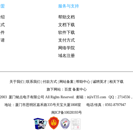
加盟
服务与支持
介绍
帮助文档
模式
文档下载
条件
软件下载
申请
支付方式
网络学院
域名注册
关于我们
|
联系我们
|
付款方式
|
网站备案
|
帮助中心
|
诚聘英才
|
相关下载
旗下网站：
百度
备案中心
◎ 2003 厦门铭点电子有限公司 All Rights Reserved.
邮箱：it@eT35.com QQ：2714556， 
地址：厦门市思明区嘉禾路335号天宝大厦1808室
电话/传真：0592-8797947
闽ICP备10028193号